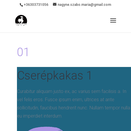
+36303731056
nagyne.szabo.maria@gmail.com
01
Cserépkakas 1
Curabitur aliquam justo ex, ac varius sem facilisis a. In
vel felis eros. Fusce ipsum enim, ultrices at ante
sollicitudin, faucibus hendrerit nunc. Nullam tempor nulla
eu imperdiet interdum.