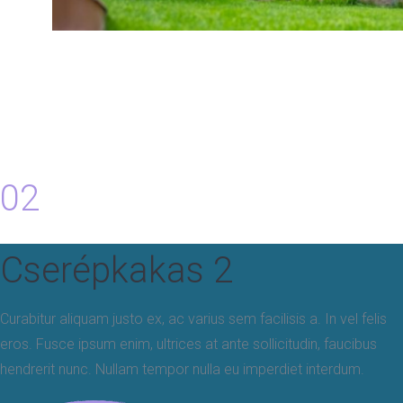
02
Cserépkakas 2
Curabitur aliquam justo ex, ac varius sem facilisis a. In vel felis
eros. Fusce ipsum enim, ultrices at ante sollicitudin, faucibus
hendrerit nunc. Nullam tempor nulla eu imperdiet interdum.