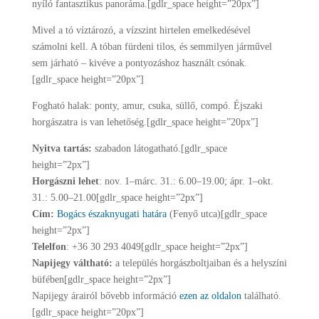
nyíló fantasztikus panoráma.[gdlr_space height=”20px”]
Mivel a tó víztározó, a vízszint hirtelen emelkedésével
számolni kell. A tóban fürdeni tilos, és semmilyen járművel
sem járható – kivéve a pontyozáshoz használt csónak.
[gdlr_space height=”20px”]
Fogható halak: ponty, amur, csuka, süllő, compó. Éjszaki
horgászatra is van lehetőség.[gdlr_space height=”20px”]
Nyitva tartás:
szabadon látogatható.[gdlr_space
height=”2px”]
Horgászni lehet
: nov. 1–márc. 31.: 6.00–19.00; ápr. 1–okt.
31.: 5.00–21.00[gdlr_space height=”2px”]
Cím:
Bogács északnyugati határa
(Fenyő utca)[gdlr_space
height=”2px”]
Telelfon
: +36 30 293 4049[gdlr_space height=”2px”]
Napijegy váltható:
a település horgászboltjaiban és a helyszíni
büfében[gdlr_space height=”2px”]
Napijegy árairól bővebb információ
ezen az oldalon
található.
[gdlr_space height=”20px”]