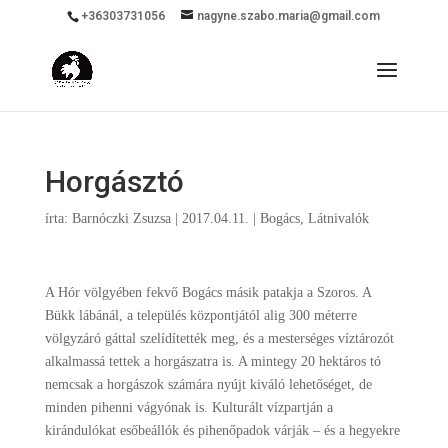
+36303731056
nagyne.szabo.maria@gmail.com
Horgásztó
írta:
Barnóczki Zsuzsa
|
2017.04.11.
|
Bogács
,
Látnivalók
A Hór völgyében fekvő Bogács másik patakja a Szoros. A
Bükk lábánál, a település központjától alig 300 méterre
völgyzáró gáttal szelídítették meg, és a mesterséges víztározót
alkalmassá tettek a horgászatra is. A mintegy 20 hektáros tó
nemcsak a horgászok számára nyújt kiváló lehetőséget, de
minden pihenni vágyónak is. Kulturált vízpartján a
kirándulókat esőbeállók és pihenőpadok várják – és a hegyekre