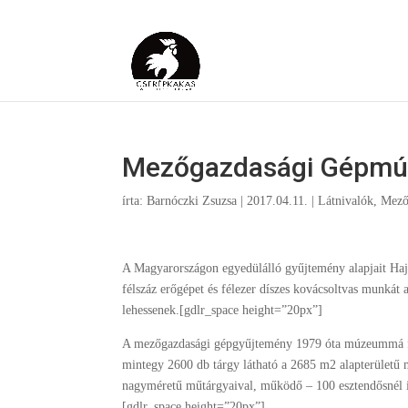
Mezőgazdasági Gépm
írta:
Barnóczki Zsuzsa
|
2017.04.11.
|
Látnivalók
,
Mező
A Magyarországon egyedülálló gyűjtemény alapjait Haj
félszáz erőgépet és félezer díszes kovácsoltvas munkát 
lehessenek.[gdlr_space height=”20px”]
A mezőgazdasági gépgyűjtemény 1979 óta múzeummá fe
mintegy 2600 db tárgy látható a 2685 m2 alapterületű m
nagyméretű műtárgyaival, működő – 100 esztendősnél is
[gdlr_space height=”20px”]