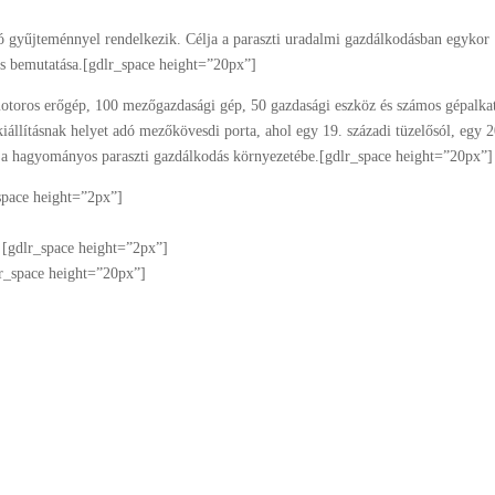
gyűjteménnyel rendelkezik. Célja a paraszti uradalmi gazdálkodásban egykor
s bemutatása.[gdlr_space height=”20px”]
oros erőgép, 100 mezőgazdasági gép, 50 gazdasági eszköz és számos gépalkat
iállításnak helyet adó mezőkövesdi porta, ahol egy 19. századi tüzelősól, egy 2
st a hagyományos paraszti gazdálkodás környezetébe.[gdlr_space height=”20px”]
space height=”2px”]
[gdlr_space height=”2px”]
lr_space height=”20px”]