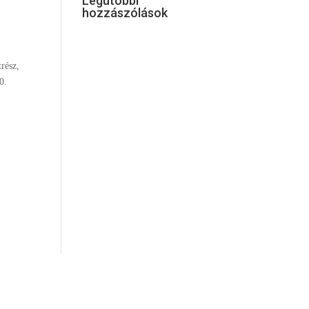
Legutóbbi
hozzászólások
rész,
0.