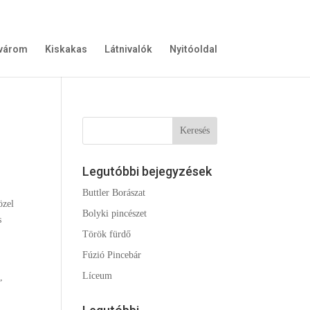
gvárom
Kiskakas
Látnivalók
Nyitóoldal
Legutóbbi bejegyzések
Buttler Borászat
özel
Bolyki pincészet
s
Török fürdő
Fúzió Pincebár
r
Líceum
,