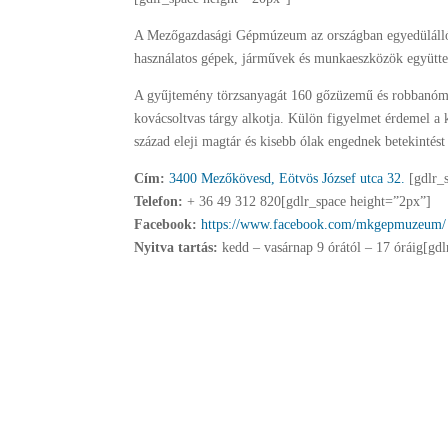
A Mezőgazdasági Gépmúzeum az országban egyedülálló 
használatos gépek, járművek és munkaeszközök együtte
A gyűjtemény törzsanyagát 160 gőzüzemű és robbanómot
kovácsoltvas tárgy alkotja. Külön figyelmet érdemel a k
század eleji magtár és kisebb ólak engednek betekinté
Cím:
3400 Mezőkövesd, Eötvös József utca 32.
[gdlr_
Telefon:
+ 36 49 312 820[gdlr_space height=”2px”]
Facebook:
https://www.facebook.com/mkgepmuzeum/
Nyitva tartás:
kedd – vasárnap 9 órától – 17 óráig[gd