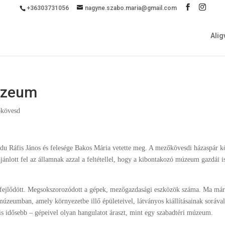
+36303731056
nagyne.szabo.maria@gmail.com
Ali
úzeum
kövesd
du Ráfis János és felesége Bakos Mária vetette meg. A mezőkövesdi házaspár k
ajánlott fel az államnak azzal a feltétellel, hogy a kibontakozó múzeum gazdái i
jlődött. Megsokszorozódott a gépek, mezőgazdasági eszközök száma. Ma má
úzeumban, amely környezetbe illő épületeivel, látványos kiállításainak sorával
 idősebb – gépeivel olyan hangulatot áraszt, mint egy szabadtéri múzeum.