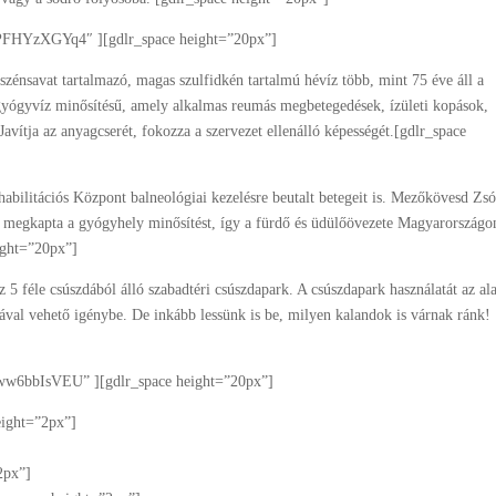
sPFHYzXGYq4″ ][gdlr_space height=”20px”]
énsavat tartalmazó, magas szulfidkén tartalmú hévíz több, mint 75 éve áll a
 gyógyvíz minősítésű, amely alkalmas reumás megbetegedések, ízületi kopások,
Javítja az anyagcserét, fokozza a szervezet ellenálló képességét.[gdlr_space
abilitációs Központ balneológiai kezelésre beutalt betegeit is. Mezőkövesd Zsó
is megkapta a gyógyhely minősítést, így a fürdő és üdülőövezete Magyarországo
eight=”20px”]
z 5 féle csúszdából álló szabadtéri csúszdapark. A csúszdapark használatát az al
sával vehető igénybe. De inkább lessünk is be, milyen kalandok is várnak ránk!
eww6bbIsVEU” ][gdlr_space height=”20px”]
eight=”2px”]
2px”]