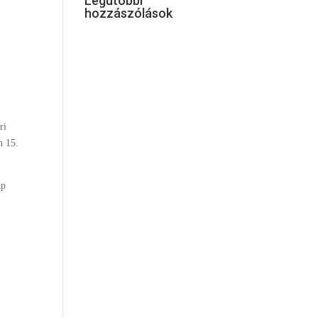
Legutóbbi
hozzászólások
ri
n 15.
ap