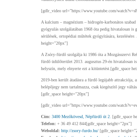
[gdlr_video url=”https://www.youtube.com/watch?v=
A kalcium – magnézium – hidrogén-karbonátos szabad sz
gyógyulás szolgálatában 1968 óta pedig hivatalosan is
sérülések, ortopédiai műtétek gyógyítására, kezelésére. 
height=”20px”]
A Zsóry-fürdő szolgálja ki 1986 óta a Mozgásszervi Reh
fürdő üdülőterület 2013. augusztus 29-én hivatalosan 
helyszín, mely elnyerte ezt a kitüntetést.[gdlr_space h
2019-ben került átadásra a fürdő legújabb attrakciója, a
belépőjegy nem tartalmazza, csak kiegészítő jegy váltá
[gdlr_space height=”20px”]
[gdlr_video url=”https://www.youtube.com/watch?v=
Cím:
3400 Mezőkövesd, Népfürdő út 2.
[gdlr_space h
Telefon:
+ 36 49 412 844[gdlr_space height=”2px”]
Weboldal:
http://zsory-furdo.hu/
[gdlr_space height=”