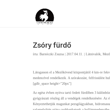
Zsóry fürdő
írta:
Barnóczki Zsuzsa
|
2017.04.11.
|
Látnivalók
,
Mező
Látogasson el a Mezőkövesd központjától 4 km-re fekv
medencével rendelkezik. A szórakozást, felfrissülést 
[gdlr_space height=”20px”]
Az egész évben nyitva tartó fedett fürdőben 3 külön
gyógyászati részleg áll a vendégek rendelkezésére. Az 
Kényeztethetjük magunkat pezsgőágyakban, hidromasszá
valamelyikén utána csobbanhatunk a hullámmedencébe 