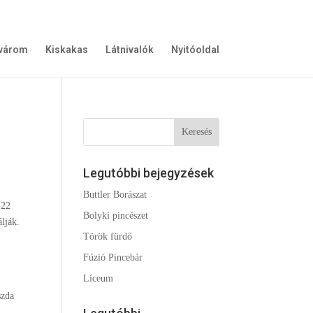
gvárom
Kiskakas
Látnivalók
Nyitóoldal
Legutóbbi bejegyzések
Buttler Borászat
 22
Bolyki pincészet
lják.
Török fürdő
Fúzió Pincebár
Líceum
szda