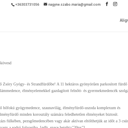
+36303731056
nagyne.szabo.maria@gmail.com
Ali
kövesd
ő Zsóry Gyógy- és Strandfürdőbe! A 11 hektáros gyönyörűen parkosított fürdő
hullámmedence, élményelemekkel gazdagított felnőtt- és gyermekmedencék szolgá
böző hőfokú gyógymedence, szaunavilág, élményfürdő-uszoda komplexum és
élményfürdő minden korosztály számára feledhetetlen élményeket biztosít.
zs fülkében, pezsgőmedencében vagy akár aktívan eltölthetjük az időt a 3 csú
vagy a sodró folyosóba. [gdlr_space height=”20px”]