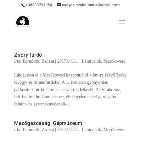
+36303731056
nagyne.szabo.maria@gmail.com
Zsóry fürdő
írta:
Barnóczki Zsuzsa
|
2017.04.11.
|
Látnivalók
,
Mezőkövesd
Látogasson el a Mezőkövesd központjától 4 km-re fekvő Zsóry
Gyógy- és Strandfürdőbe! A 11 hektáros gyönyörűen
parkosított fürdő 22 medencével rendelkezik. A szórakozást,
felfrissülést hullámmedence, élményelemekkel gazdagított
felnőtt- és gyermekmedencék...
Mezőgazdasági Gépmúzeum
írta:
Barnóczki Zsuzsa
|
2017.04.11.
|
Látnivalók
,
Mezőkövesd