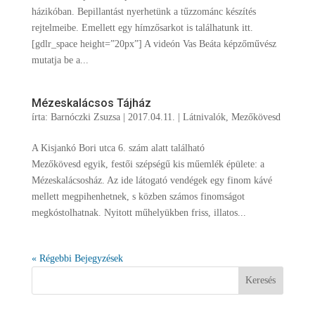
házikóban. Bepillantást nyerhetünk a tűzzománc készítés
rejtelmeibe. Emellett egy hímzősarkot is találhatunk itt.
[gdlr_space height=”20px”] A videón Vas Beáta képzőművész
mutatja be a...
Mézeskalácsos Tájház
írta:
Barnóczki Zsuzsa
|
2017.04.11.
|
Látnivalók
,
Mezőkövesd
A Kisjankó Bori utca 6. szám alatt található
Mezőkövesd egyik, festői szépségű kis műemlék épülete: a
Mézeskalácsosház. Az ide látogató vendégek egy finom kávé
mellett megpihenhetnek, s közben számos finomságot
megkóstolhatnak. Nyitott műhelyükben friss, illatos...
« Régebbi Bejegyzések