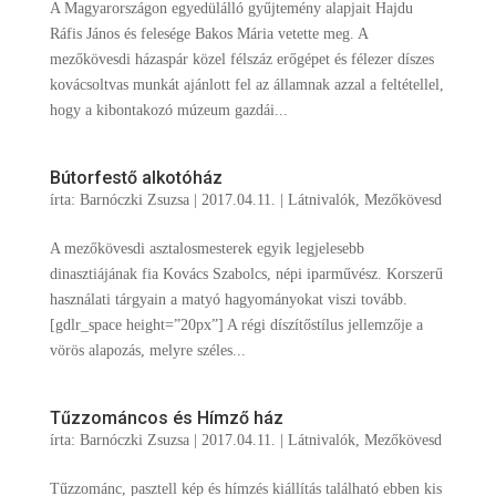
A Magyarországon egyedülálló gyűjtemény alapjait Hajdu
Ráfis János és felesége Bakos Mária vetette meg. A
mezőkövesdi házaspár közel félszáz erőgépet és félezer díszes
kovácsoltvas munkát ajánlott fel az államnak azzal a feltétellel,
hogy a kibontakozó múzeum gazdái...
Bútorfestő alkotóház
írta:
Barnóczki Zsuzsa
|
2017.04.11.
|
Látnivalók
,
Mezőkövesd
A mezőkövesdi asztalosmesterek egyik legjelesebb
dinasztiájának fia Kovács Szabolcs, népi iparművész. Korszerű
használati tárgyain a matyó hagyományokat viszi tovább.
[gdlr_space height=”20px”] A régi díszítőstílus jellemzője a
vörös alapozás, melyre széles...
Tűzzománcos és Hímző ház
írta:
Barnóczki Zsuzsa
|
2017.04.11.
|
Látnivalók
,
Mezőkövesd
Tűzzománc, pasztell kép és hímzés kiállítás található ebben kis